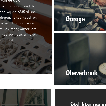
n van de auto!
man– begonnen met het
ben wij de BMR al snel
Garage
ringen, onderhoud en
en worden uitgevoerd.
 met lak-mengkamer om
Sinds een aantal jaren
 activiteiten.
Olieverbruik
Stel hier uw 