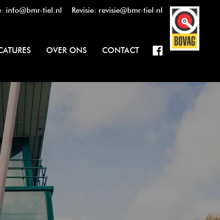
e:
info@bmr-tiel.nl
Revisie:
revisie@bmr-tiel.nl
CATURES
OVER ONS
CONTACT