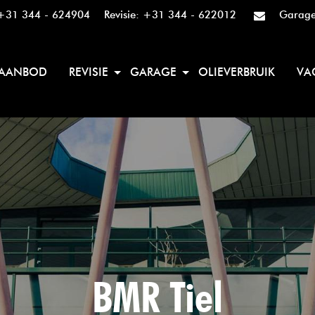
+31 344 - 624904
Revisie:
+31 344 - 622012
Garag
AANBOD
REVISIE
GARAGE
OLIEVERBRUIK
VA
BMR Tiel