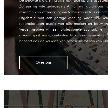
De Betuwse Motoren Revisie richt zich op alle aspecte
Zo zijn wij –de gebroeders Almar en Fabian Luis
reviseren van verbrandingsmotoren van auto’s en heb
uitgebreid met een garage afdeling waar APK keu
reparaties aan auto’s van alle merken en bouwjar
Verder hebben wij een professionele spuitcabine
diverse spuit werkzaamheden te kunnen verrichten. 
behoort ook de verkoop van occasions tot één van onze
Over ons